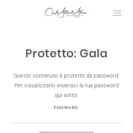
CARLO
ALBERTO
CARLO ALBERTO ALESSI
Protetto: Gala
ALESSI -
WEDDING
FOTOGRAFO E
Questo contenuto è protetto da password.
AZIENDE
Per visualizzarlo inserisci la tua password
VIDEOMAKER
qui sotto:
CONTATTI
PASSWORD:
GALLERIA