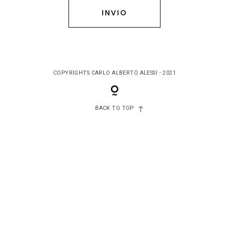
Carlo Alberto Alessi
Wedding
COPYRIGHTS CARLO ALBERTO ALESSI - 2021
Aziende
BACK TO TOP
Contatti
Galleria