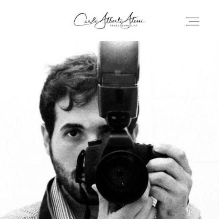
CARLO ALBERTO ALESSI
WEDDING
AZIENDE
CONTATTI
GALLERIA